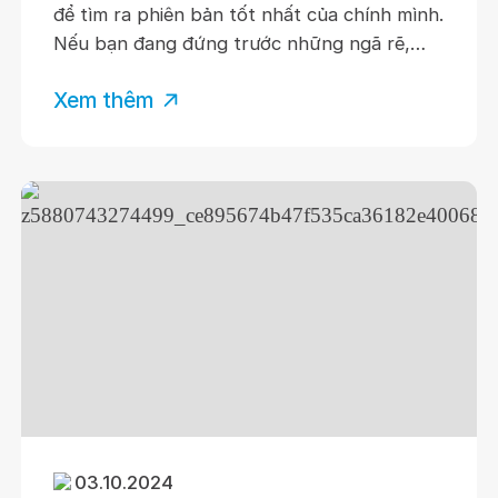
để tìm ra phiên bản tốt nhất của chính mình.
Nếu bạn đang đứng trước những ngã rẽ,
băn khoăn về tương lai, hay đơn giản chỉ
Xem thêm
muốn sống một hành trình thật ý nghĩa, thì
đây chính là lời mời dành cho bạn!
03.10.2024