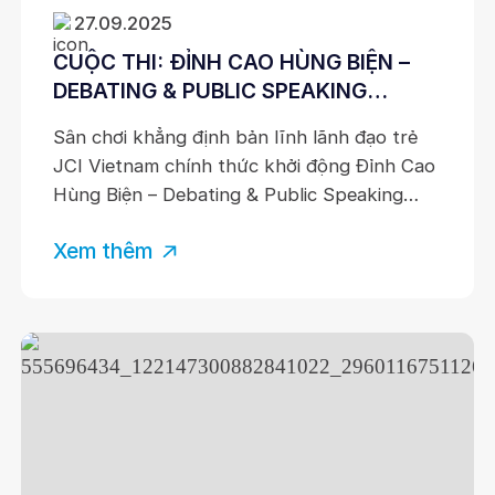
27.09.2025
CUỘC THI: ĐỈNH CAO HÙNG BIỆN –
DEBATING & PUBLIC SPEAKING
CONTEST 2025 CHÍNH THỨC MỞ
Sân chơi khẳng định bản lĩnh lãnh đạo trẻ
ĐƠN
JCI Vietnam chính thức khởi động Đỉnh Cao
Hùng Biện – Debating & Public Speaking
Contest 2025, cuộc thi thường niên nhằm
Xem thêm
phát triển năng lực tư duy phản biện, kỹ
năng diễn thuyết và khả năng truyền cảm
hứng trước công chúng. Cuộc thi không