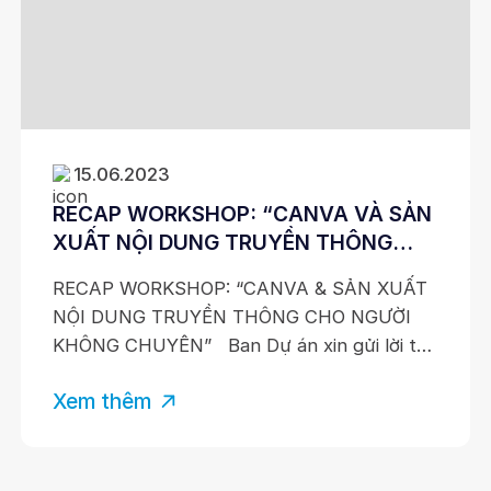
15.06.2023
RECAP WORKSHOP: “CANVA VÀ SẢN
XUẤT NỘI DUNG TRUYỀN THÔNG
CHO NGƯỜI KHÔNG CHUYÊN”
RECAP WORKSHOP: “CANVA & SẢN XUẤT
NỘI DUNG TRUYỀN THÔNG CHO NGƯỜI
KHÔNG CHUYÊN” Ban Dự án xin gửi lời tri
ân sâu sắc nhất đến SPEAKER – Anh
Xem thêm
Nguyễn Xuân Bình Minh – Phó Chủ tịch JCI
Khanhhoa 2023 & CEO Minh Duy Solutions.
Với nhiều năm kinh nghiệm trong việc thiết