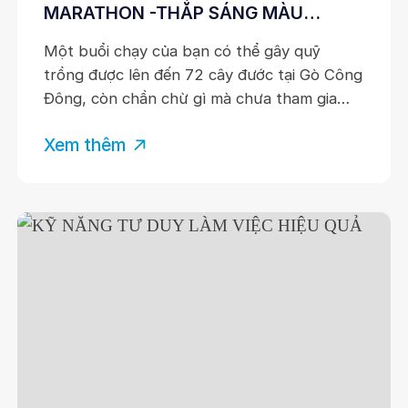
MARATHON -THẮP SÁNG MÀU
XANH, LAN TỎA HY VỌNG
Một buổi chạy của bạn có thể gây quỹ
trồng được lên đến 72 cây đước tại Gò Công
Đông, còn chần chừ gì mà chưa tham gia
ngay nào!!! Giải chạy OneWay Marathon
Xem thêm
Vũng Tàu 2023 sẽ được tổ chức vào ngày
23/04. Đây là giải chạy thường niên trong
chuỗi các giải chạy