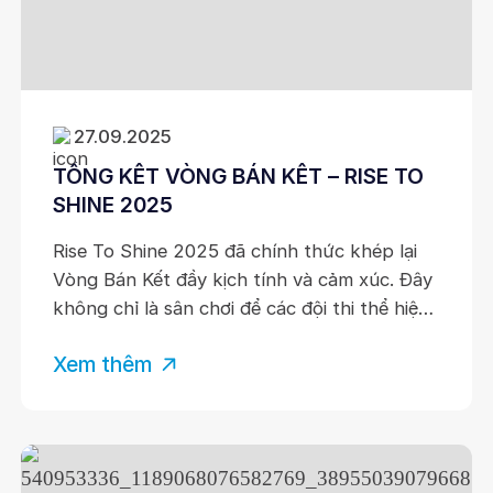
27.09.2025
TỔNG KẾT VÒNG BÁN KẾT – RISE TO
SHINE 2025
Rise To Shine 2025 đã chính thức khép lại
Vòng Bán Kết đầy kịch tính và cảm xúc. Đây
không chỉ là sân chơi để các đội thi thể hiện
bản lĩnh, mà còn là nơi những ý tưởng được
Xem thêm
thử thách, mài giũa và bứt phá mạnh mẽ
hơn bao giờ hết. Lời cảm