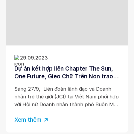
29.09.2023
Dự án kết hợp liên Chapter The Sun,
One Future, Gieo Chữ Trên Non trao
tặng 30 bộ máy tính và 2.000 đầu
Sáng 27/9, Liên đoàn lãnh đạo và Doanh
sách cho học sinh vùng khó tỉnh Đắk
nhân trẻ thế giới (JCI) tại Việt Nam phối hợp
Lắk
với Hội nữ Doanh nhân thành phố Buôn Ma
Thuột và huyện đoàn Cư M’gar tổ chức
Xem thêm
chương trình trao tặng máy tính và sách cho
học sinh trường tiểu học Y Jut, xã Ea Hđing,