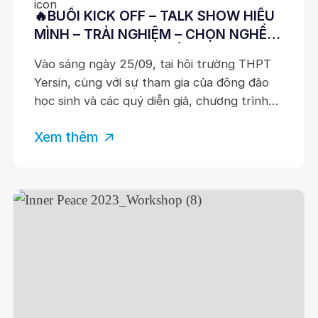
🔥BUỔI KICK OFF – TALK SHOW HIỂU
MÌNH – TRẢI NGHIỆM – CHỌN NGHỀ
CỦA LĂNG KÍNH NGHỀ NGHIỆP TẠI
Vào sáng ngày 25/09, tại hội trường THPT
TRƯỜNG THPT YERSIN🔥
Yersin, cùng với sự tham gia của đông đảo
học sinh và các quý diễn giả, chương trình
Lăng Kính Nghề Nghiệp đã diễn ra đầy ý
Xem thêm
nghĩa. Buổi trao đổi không chỉ mang đến
kiến thức thực tiễn về các nhóm ngành
nghề, mà còn phá