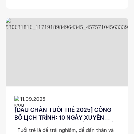
khởi xướng cùng sự đồng hành của IATSS
Vietnam, ATOM Premium
11.09.2025
[DẤU CHÂN TUỔI TRẺ 2025] CÔNG
BỐ LỊCH TRÌNH: 10 NGÀY XUYÊN
VIỆT, 8 TỈNH THÀNH PHỐ, NGÀN DẤU
Tuổi trẻ là để trải nghiệm, để dấn thân và
YÊU THƯƠNG