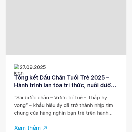
27.09.2025
Tổng kết Dấu Chân Tuổi Trẻ 2025 –
Hành trình lan tỏa tri thức, nuôi dưỡng
khát vọng
“Sải bước chân – Vươn trí tuệ – Thắp hy
vọng” – khẩu hiệu ấy đã trở thành nhịp tim
chung của hàng nghìn bạn trẻ trên hành
trình xuyên Việt Dấu Chân Tuổi Trẻ 2025,
Xem thêm
một chương trình ý nghĩa do JCI Vietnam