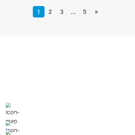
1
2
3
…
5
»
Liên đoàn Lãnh đạo và Doanh Nhân Trẻ Việt Nam
Văn phòng:
354 Phan Đình Phùng, Phường 1,
Quận Phú Nhuận, TP. Hồ Chí Minh
Email:
vietnam@jci.cc
Điện thoại:
024.88666688