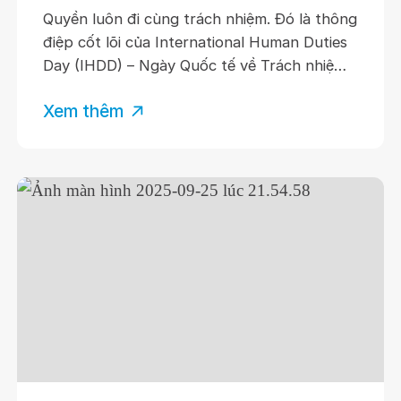
2026: HÀNH ĐỘNG NHỎ KIẾN TẠO
Quyền luôn đi cùng trách nhiệm. Đó là thông
TRÁCH NHIỆM LỚN
điệp cốt lõi của International Human Duties
Day (IHDD) – Ngày Quốc tế về Trách nhiệm
của Con người, được hưởng ứng trên toàn
Xem thêm
cầu vào ngày 10/7 hằng năm nhằm khuyến
khích mỗi cá nhân không chỉ nhận thức về
quyền của mình mà còn