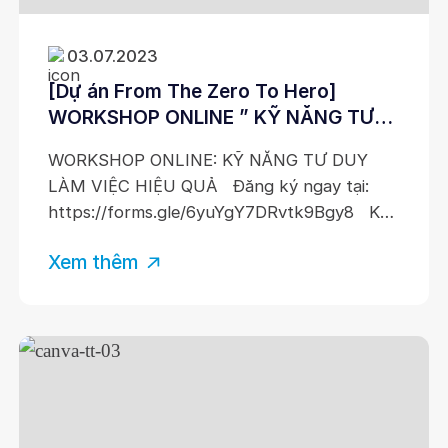
03.07.2023
[Dự án From The Zero To Hero]
WORKSHOP ONLINE ” KỸ NĂNG TƯ
DUY LÀM VIỆC HIỆU QUẢ”
WORKSHOP ONLINE: KỸ NĂNG TƯ DUY
LÀM VIỆC HIỆU QUẢ Đăng ký ngay tại:
https://forms.gle/6yuYgY7DRvtk9Bgy8 Kỹ
năng tư duy – Năng lực quyết định thành
Xem thêm
công trong thời đại 4.0 Kỹ năng tư duy chính
là kỹ năng tự suy nghĩ và đưa ra quyết định
để giải quyết vấn đề nhằm mang