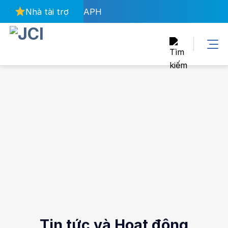
Bỏ
Nhà tài trợ
APH
qua
nội
dung
Tin tức và Hoạt động