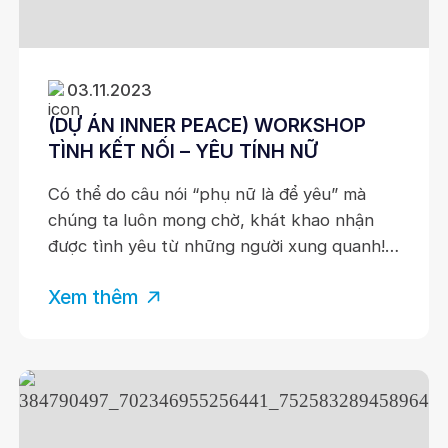
03.11.2023
(DỰ ÁN INNER PEACE) WORKSHOP
TÌNH KẾT NỐI – YÊU TÍNH NỮ
Có thể do câu nói “phụ nữ là để yêu” mà
chúng ta luôn mong chờ, khát khao nhận
được tình yêu từ những người xung quanh!
Tuy nhiên, nếu chúng ta tiếp tục định nghĩa
Xem thêm
hạnh phúc & tình yêu bằng việc dựa vào
tình yêu từ người khác, thì luôn tồn tại một