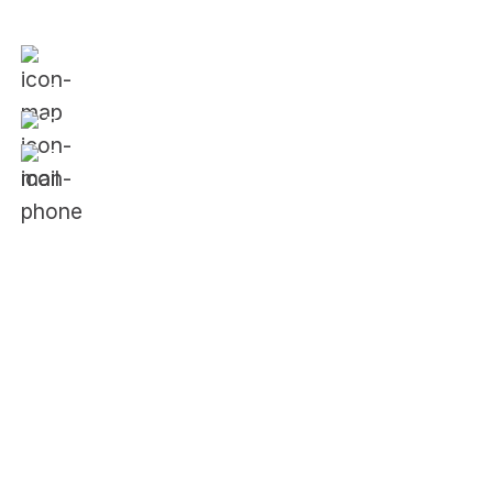
Văn phòng:
354 Phan Đình Phùng, Phường 1,
Quận Phú Nhuận, TP. Hồ Chí Minh
Email:
vietnam@jci.cc
Điện thoại:
024.88666688
Về JCI
Giới thiệu về tổ chức JCI
Về JCI Việt Nam
Lịch sử hình thành
Ban điều hành 2025
Doanh nghiệp của JCI
Danh mục