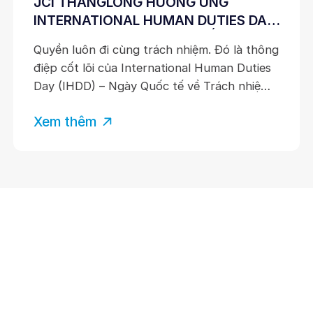
JCI THANGLONG HƯỞNG ỨNG
INTERNATIONAL HUMAN DUTIES DAY
2026: HÀNH ĐỘNG NHỎ KIẾN TẠO
Quyền luôn đi cùng trách nhiệm. Đó là thông
TRÁCH NHIỆM LỚN
điệp cốt lõi của International Human Duties
Day (IHDD) – Ngày Quốc tế về Trách nhiệm
của Con người, được hưởng ứng trên toàn
Xem thêm
cầu vào ngày 10/7 hằng năm nhằm khuyến
khích mỗi cá nhân không chỉ nhận thức về
quyền của mình mà còn
Liên đoàn Lãnh đạo và Doanh Nhân Trẻ Việt Nam