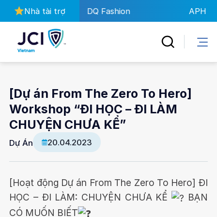
Bỏ
O Agency
Nhà tài trợ
DQ Fashion
APH
qua
nội
dung
[Dự án From The Zero To Hero]
Workshop “ĐI HỌC – ĐI LÀM
CHUYỆN CHƯA KỂ”
20.04.2023
Dự Án
[Hoạt động Dự án From The Zero To Hero] ĐI
HỌC – ĐI LÀM: CHUYỆN CHƯA KỂ
BẠN
CÓ MUỐN BIẾT