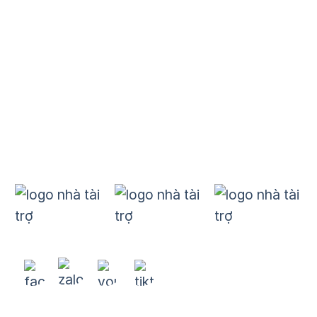
Dự án
B&E
Đào tạo
Kết nối quốc tế
Tin tức
Nhà tài trợ