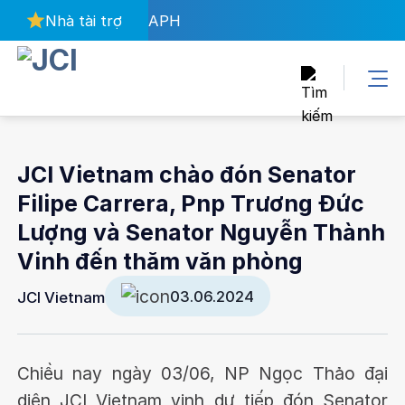
Bỏ
Nhà tài trợ
APH
qua
nội
dung
JCI Vietnam chào đón Senator
Filipe Carrera, Pnp Trương Đức
Lượng và Senator Nguyễn Thành
Vinh đến thăm văn phòng
03.06.2024
JCI Vietnam
Chiều nay ngày 03/06, NP Ngọc Thảo đại
diện JCI Vietnam vinh dự tiếp đón Senator