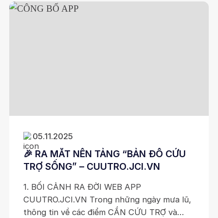
05.11.2025
🎉 RA MẮT NỀN TẢNG “BẢN ĐỒ CỨU
TRỢ SỐNG” – CUUTRO.JCI.VN
1. BỐI CẢNH RA ĐỜI WEB APP
CUUTRO.JCI.VN Trong những ngày mưa lũ,
thông tin về các điểm CẦN CỨU TRỢ và