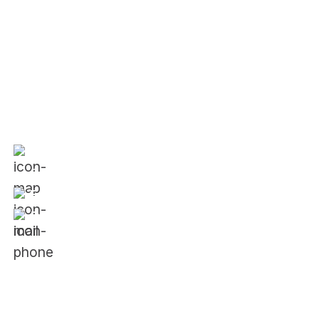
Liên đoàn Lãnh đạo và Doanh Nhân Trẻ Việt Nam
Văn phòng:
354 Phan Đình Phùng, Phường 1,
Quận Phú Nhuận, TP. Hồ Chí Minh
Email:
vietnam@jci.cc
Điện thoại:
024.88666688
Về JCI
Giới thiệu về tổ chức JCI