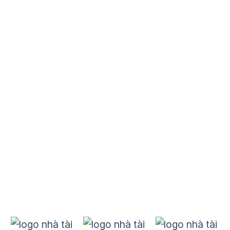
Về JCI Việt Nam
Lịch sử hình thành
Ban điều hành 2025
Doanh nghiệp của JCI
Danh mục
Dự án
B&E
Đào tạo
Kết nối quốc tế
Tin tức
Nhà tài trợ