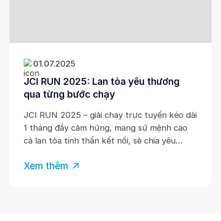
01.07.2025
JCI RUN 2025: Lan tỏa yêu thương
qua từng bước chạy
JCI RUN 2025 – giải chạy trực tuyến kéo dài
1 tháng đầy cảm hứng, mang sứ mệnh cao
cả lan tỏa tinh thần kết nối, sẻ chia yêu
thương và gây quỹ cho các dự án cộng đồng
Xem thêm
ý nghĩa trên khắp Việt Nam!