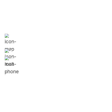
Liên đoàn Lãnh đạo và Doanh Nhân Trẻ Việt Nam
Văn phòng:
354 Phan Đình Phùng, Phường 1,
Quận Phú Nhuận, TP. Hồ Chí Minh
Email:
vietnam@jci.cc
Điện thoại:
024.88666688
Về JCI
Giới thiệu về tổ chức JCI
Về JCI Việt Nam
Lịch sử hình thành
Ban điều hành 2025