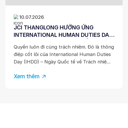
10.07.2026
JCI THANGLONG HƯỞNG ỨNG
INTERNATIONAL HUMAN DUTIES DAY
2026: HÀNH ĐỘNG NHỎ KIẾN TẠO
Quyền luôn đi cùng trách nhiệm. Đó là thông
TRÁCH NHIỆM LỚN
điệp cốt lõi của International Human Duties
Day (IHDD) – Ngày Quốc tế về Trách nhiệm
của Con người, được hưởng ứng trên toàn
Xem thêm
cầu vào ngày 10/7 hằng năm nhằm khuyến
khích mỗi cá nhân không chỉ nhận thức về
quyền của mình mà còn