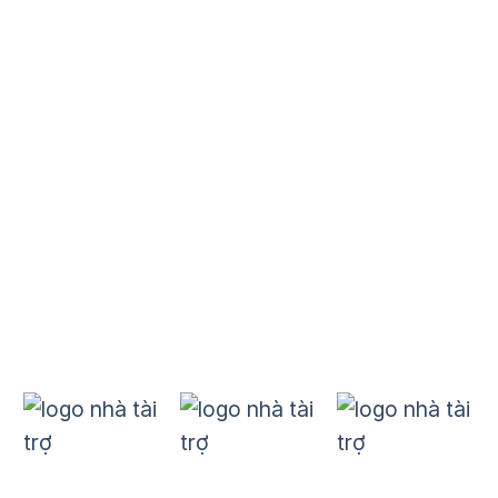
Doanh nghiệp của JCI
Danh mục
Dự án
B&E
Đào tạo
Kết nối quốc tế
Tin tức
Nhà tài trợ