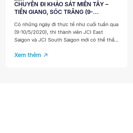
CHUYẾN ĐI KHẢO SÁT MIỀN TÂY –
TIỀN GIANG, SÓC TRĂNG (9-
10/05/2020)
Có những ngày đi thực tế như cuối tuần qua
(9-10/5/2020), thì thành viên JCI East
Saigon và JCI South Saigon mới có thể thấu
hiểu được phần nào nỗi vất vả, khó khăn mà
Xem thêm
người dân Ấp 6, xã Tân Phước, huyện Gò
Công Đông, tỉnh Tiên Giang và xã An Thạnh
3, huyện
Liên đoàn Lãnh đạo và Doanh Nhân Trẻ Việt Nam