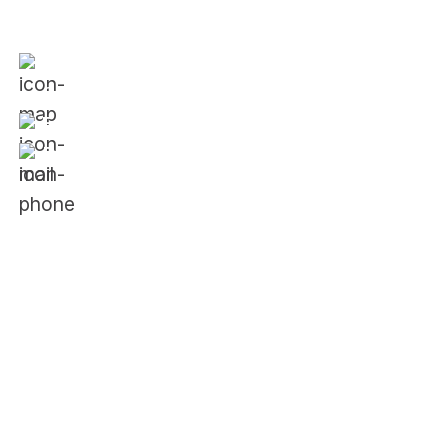
Văn phòng:
354 Phan Đình Phùng, Phường 1,
Quận Phú Nhuận, TP. Hồ Chí Minh
Email:
vietnam@jci.cc
Điện thoại:
024.88666688
Về JCI
Giới thiệu về tổ chức JCI
Về JCI Việt Nam
Lịch sử hình thành
Ban điều hành 2025
Doanh nghiệp của JCI