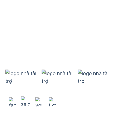
Danh mục
Dự án
B&E
Đào tạo
Kết nối quốc tế
Tin tức
Nhà tài trợ